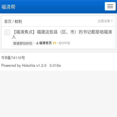
福清帮
Tog
navi
首页
/ 权利
主题总数 1
【福清焦点】福建这些县（区、市）的书记都是咱福清
人
•
•
9年前
福清官员
V1
颠婆颠怕拱怕
牛B备74110号
Powered by
Hokchia v1.2.0
0.016s