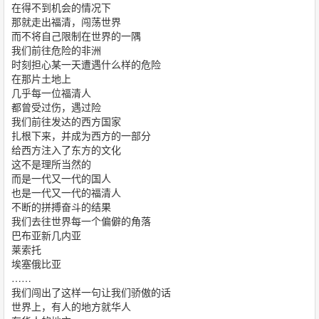
在得不到机会的情况下
那就走出福清，闯荡世界
而不将自己限制在世界的一隅
我们前往危险的非洲
时刻担心某一天遭遇什么样的危险
在那片土地上
几乎每一位福清人
都曾受过伤，遇过险
我们前往发达的西方国家
扎根下来，并成为西方的一部分
给西方注入了东方的文化
这不是理所当然的
而是一代又一代的国人
也是一代又一代的福清人
不断的拼搏奋斗的结果
我们去往世界每一个偏僻的角落
巴布亚新几内亚
莱索托
埃塞俄比亚
……
我们闯出了这样一句让我们骄傲的话
世界上，有人的地方就华人