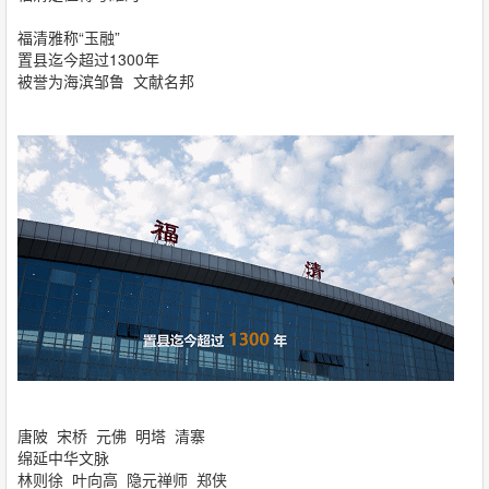
福清雅称“玉融”
置县迄今超过1300年
被誉为海滨邹鲁 文献名邦
唐陂 宋桥 元佛 明塔 清寨
绵延中华文脉
林则徐 叶向高 隐元禅师 郑侠