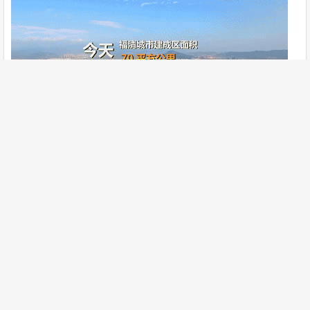
每分钟
江阴港集装箱吞吐量完成3.5标箱
每分钟
京东方生产37片液晶面板
每分钟元洪国际食品产业园招商引资2万元
全市出口总值
1978年 200万元
2018年 439.6亿元
增长21980倍