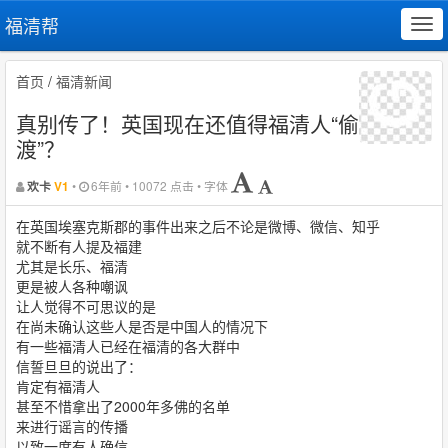
福清帮
Tog
navi
首页
/
福清新闻
真别传了！英国现在还值得福清人“偷
渡”？
•
6年前 • 10072 点击 • 字体
欢卡
V1
在英国埃塞克斯郡的事件出来之后不论是微博、微信、知乎
就不断有人提及福建
尤其是长乐、福清
更是被人各种嘲讽
让人觉得不可思议的是
在尚未确认这些人是否是中国人的情况下
有一些福清人已经在福清的各大群中
信誓旦旦的说出了：
肯定有福清人
甚至不惜拿出了2000年多佛的名单
来进行谣言的传播
以致一度有人确信