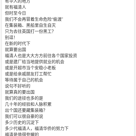
有华人的地方
就有福清人
但时至今日
我们不会再冒着生命危险“偷渡”
在集装箱、黑船里自生自灭
只为去往英国打一份黑工？
别逗！
在新的时代下
就算要出国
福清人也是大大方方前往各个国家投资
或是建厂给当地提供就业的机会
或是开超市当个安稳小老板
或是给亲戚朋友打工帮忙
等待属于自己的机会
说句不好听的
就算真的要出国
我们的途径也多的是
几十年的经验和人脉积累
出个国还要藏集装箱？
我们可以很自豪的说
多少历史的沉淀下
多少代福清人，福清华侨的努力下
福清是值得夸耀的