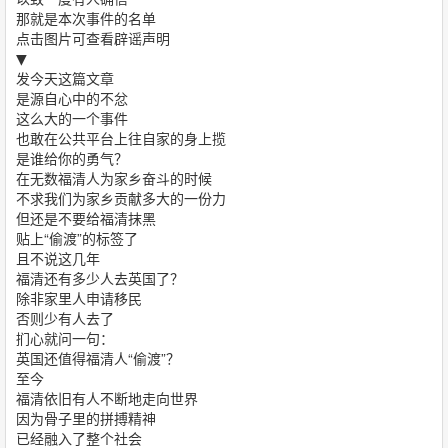
那就是本次事件的名单
点击图片可查看辟谣声明
▼
发今天这篇文章
是源自心中的不忿
这么大的一个事件
也敢在公共平台上往自家的身上揽
是谁给你的勇气？
在无数福清人为家乡奋斗的时候
不求我们为家乡贡献多大的一份力
但还是不要给福清抹黑
贴上“偷渡”的标签了
且不说这几年
福清还有多少人去英国了？
除非家里人申请移民
否则少有人去了
扪心就问一句：
英国还值得福清人“偷渡”？
至今
福清依旧有人不断地走向世界
因为骨子里的拼搏精神
已经融入了整个社会