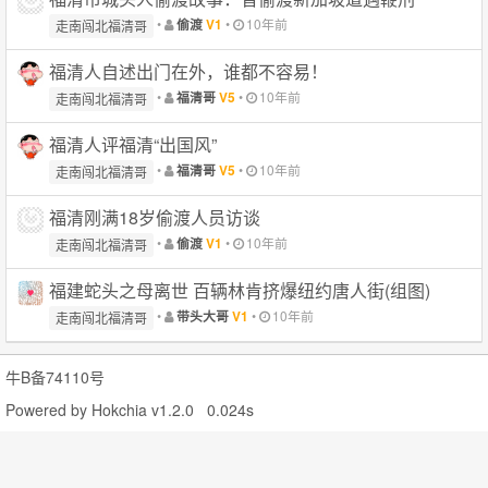
•
•
10年前
偷渡
V1
走南闯北福清哥
福清人自述出门在外，谁都不容易！
•
•
10年前
福清哥
V5
走南闯北福清哥
福清人评福清“出国风”
•
•
10年前
福清哥
V5
走南闯北福清哥
福清刚满18岁偷渡人员访谈
•
•
10年前
偷渡
V1
走南闯北福清哥
福建蛇头之母离世 百辆林肯挤爆纽约唐人街(组图)
•
•
10年前
带头大哥
V1
走南闯北福清哥
牛B备74110号
Powered by
Hokchia v1.2.0
0.024s