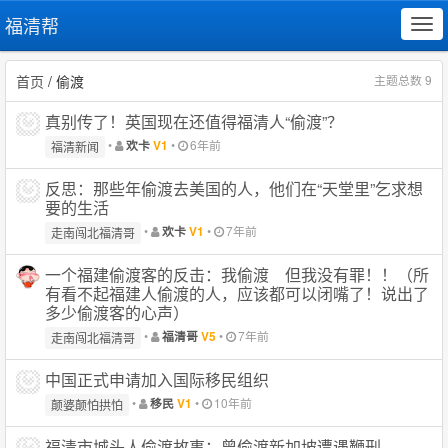
福清帮
Tog
navi
首页
/ 偷渡
主题总数 9
真别传了！英国现在还值得福清人“偷渡”？
•
•
6年前
欢卡
V1
福清新闻
反思：那些年偷渡去美国的人，他们在“天堂里”乞求想
要的生活
•
•
7年前
欢卡
V1
走南闯北福清哥
一个福建偷渡客的反击：我偷渡 但我没有罪！！（所
有看不起福建人偷渡的人，应该都可以闭嘴了！说出了
多少偷渡客的心声）
•
•
7年前
福清哥
V5
走南闯北福清哥
中国正式申请加入国际移民组织
•
•
10年前
移民
V1
颠婆颠怕拱怕
福清市城头人偷渡故事：曾偷渡新加坡遭遇鞭刑