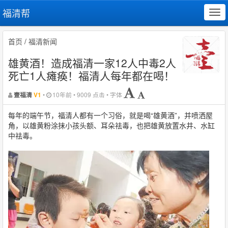
福清帮
Tog
navi
首页
/
福清新闻
雄黄酒！造成福清一家12人中毒2人
死亡1人瘫痪！福清人每年都在喝！
•
10年前 • 9009 点击 • 字体
壹福清
V1
每年的端午节，福清人都有一个习俗，就是喝“雄黄酒”，并喷洒屋
角，以雄黄粉涂抹小孩头额、耳朵祛毒，也把雄黄放置水井、水缸
中祛毒。