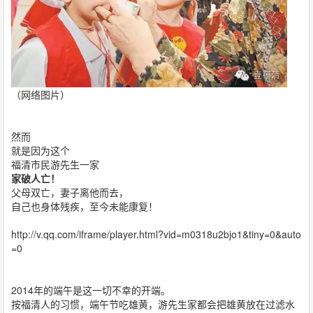
（网络图片）
然而
就是因为这个
福清市民游先生一家
家破人亡！
父母双亡，妻子离他而去，
自己也身体残疾，至今未能康复！
http://v.qq.com/iframe/player.html?vid=m0318u2bjo1&tiny=0&auto
=0
2014年的端午是这一切不幸的开端。
按福清人的习惯，端午节吃雄黄，游先生家都会把雄黄放在过滤水