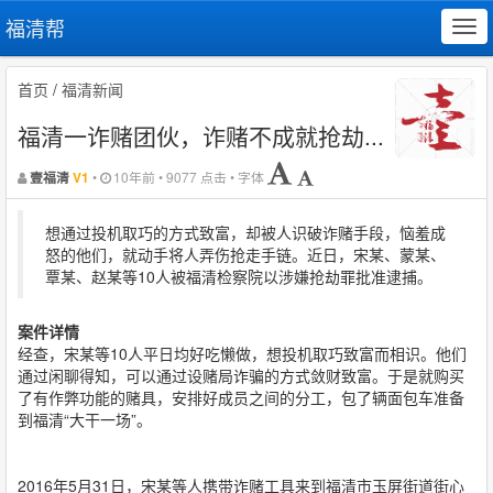
福清帮
Tog
navi
首页
/
福清新闻
福清一诈赌团伙，诈赌不成就抢劫...
•
10年前 • 9077 点击 • 字体
壹福清
V1
想通过投机取巧的方式致富，却被人识破诈赌手段，恼羞成
怒的他们，就动手将人弄伤抢走手链。近日，宋某、蒙某、
覃某、赵某等10人被福清检察院以涉嫌抢劫罪批准逮捕。
案件详情
经查，宋某等10人平日均好吃懒做，想投机取巧致富而相识。他们
通过闲聊得知，可以通过设赌局诈骗的方式敛财致富。于是就购买
了有作弊功能的赌具，安排好成员之间的分工，包了辆面包车准备
到福清“大干一场”。
2016年5月31日，宋某等人携带诈赌工具来到福清市玉屏街道街心