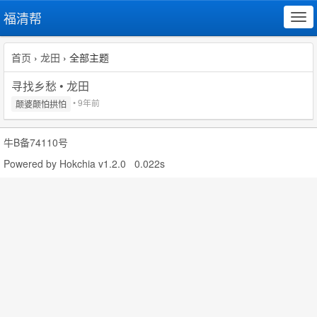
福清帮
Tog
navi
首页
›
龙田
› 全部主题
寻找乡愁 • 龙田
• 9年前
颠婆颠怕拱怕
牛B备74110号
Powered by
Hokchia v1.2.0
0.022s