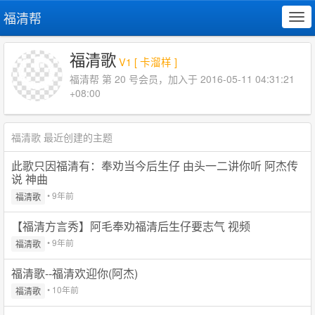
福清帮
Tog
navi
福清歌
V1 [ 卡溜样 ]
福清帮 第 20 号会员，加入于 2016-05-11 04:31:21
+08:00
福清歌 最近创建的主题
此歌只因福清有：奉劝当今后生仔 由头一二讲你听 阿杰传
说 神曲
• 9年前
福清歌
【福清方言秀】阿毛奉劝福清后生仔要志气 视频
• 9年前
福清歌
福清歌--福清欢迎你(阿杰)
• 10年前
福清歌